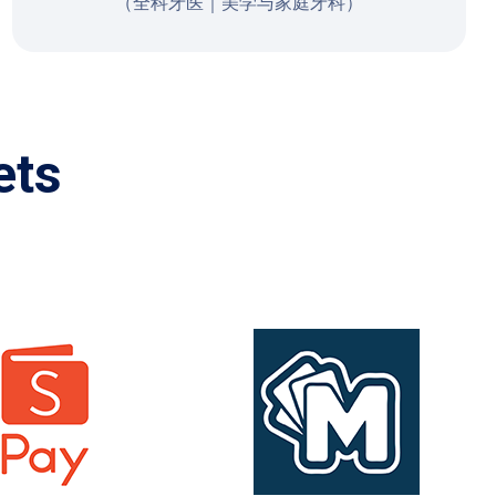
（全科牙医｜美学与家庭牙科）
e
t
s