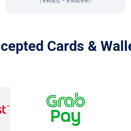
（专科医生 – 牙周病专科）
c
c
e
p
t
e
d
C
a
r
d
s
&
W
a
l
l