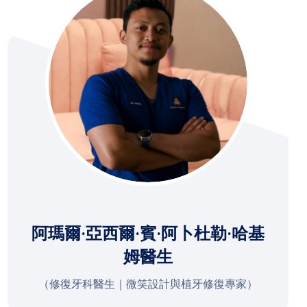
阿瑪爾·亞西爾·賓·阿卜杜勒·哈基
姆醫生
（修復牙科醫生｜微笑設計與植牙修復專家）