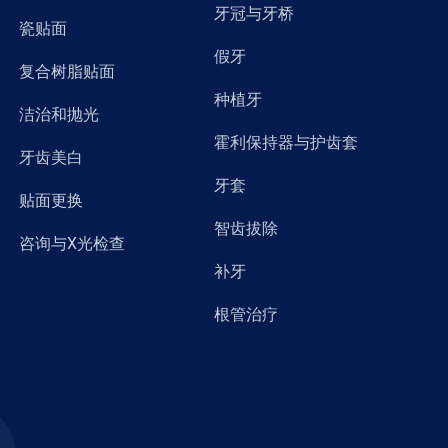
牙冠与牙桥
瓷贴面
假牙
复合树脂贴面
种植牙
洁治和抛光
霍利保持器与护齿套
牙齿美白
牙套
贴面更换
智齿拔除
咨询与X光检查
补牙
根管治疗