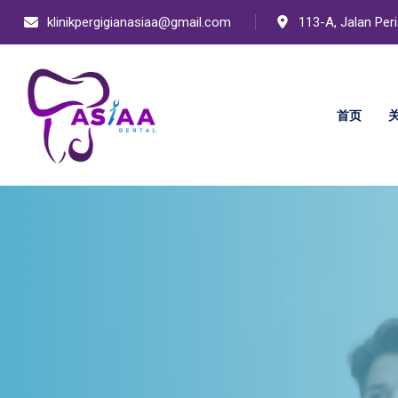
klinikpergigianasiaa@gmail.com
113-A, Jalan Per
首页