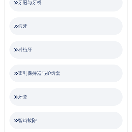
牙冠与牙桥
假牙
种植牙
霍利保持器与护齿套
牙套
智齿拔除