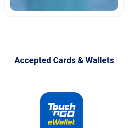
A
c
c
e
p
t
e
d
C
a
r
d
s
&
W
a
l
l
e
t
s