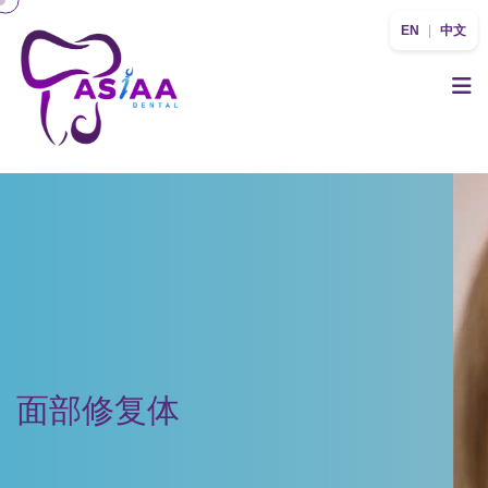
EN
|
中文
面部修复体